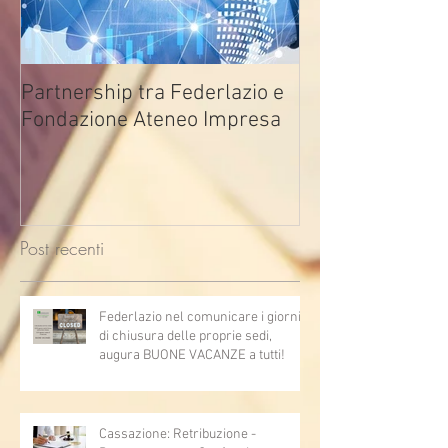
Partnership tra Federlazio e
Fondo di contra
Fondazione Ateneo Impresa
deindustrializza
2026
Post recenti
Federlazio nel comunicare i giorni
di chiusura delle proprie sedi,
augura BUONE VACANZE a tutti!
Cassazione: Retribuzione -