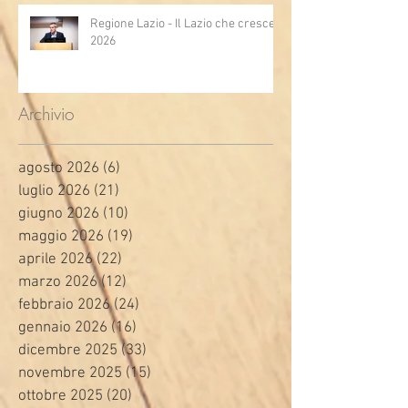
Regione Lazio - Il Lazio che cresce
2026
Archivio
agosto 2026
(6)
6 post
luglio 2026
(21)
21 post
giugno 2026
(10)
10 post
maggio 2026
(19)
19 post
aprile 2026
(22)
22 post
marzo 2026
(12)
12 post
febbraio 2026
(24)
24 post
gennaio 2026
(16)
16 post
dicembre 2025
(33)
33 post
novembre 2025
(15)
15 post
ottobre 2025
(20)
20 post