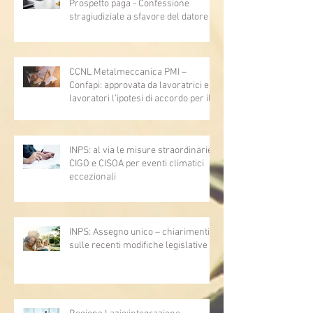
Prospetto paga - Confessione
stragiudiziale a sfavore del datore di
lavoro - Prova legale - Sussiste. (Cc,
articoli 1362, 2697, 2730, 2732, 2734
e 2735)
CCNL Metalmeccanica PMI –
Confapi: approvata da lavoratrici e
lavoratori l’ipotesi di accordo per il
rinnovo del CCNL
INPS: al via le misure straordinarie
CIGO e CISOA per eventi climatici
eccezionali
INPS: Assegno unico – chiarimenti
sulle recenti modifiche legislative