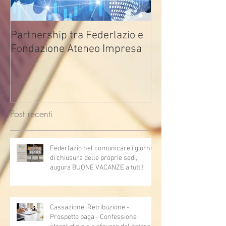
Partnership tra Federlazio e
Fondo di contra
Fondazione Ateneo Impresa
deindustrializza
2026
Post recenti
Federlazio nel comunicare i giorni
di chiusura delle proprie sedi,
augura BUONE VACANZE a tutti!
Cassazione: Retribuzione -
Prospetto paga - Confessione