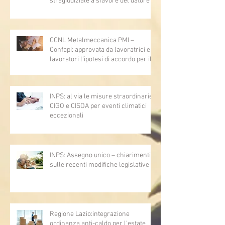
stragiudiziale a sfavore del datore di
lavoro - Prova legale - Sussiste. (Cc,
articoli 1362, 2697, 2730, 2732, 2734
e 2735)
CCNL Metalmeccanica PMI –
Confapi: approvata da lavoratrici e
lavoratori l’ipotesi di accordo per il
rinnovo del CCNL
INPS: al via le misure straordinarie
CIGO e CISOA per eventi climatici
eccezionali
INPS: Assegno unico – chiarimenti
sulle recenti modifiche legislative
Regione Lazio:integrazione
ordinanza anti-caldo per l'estate