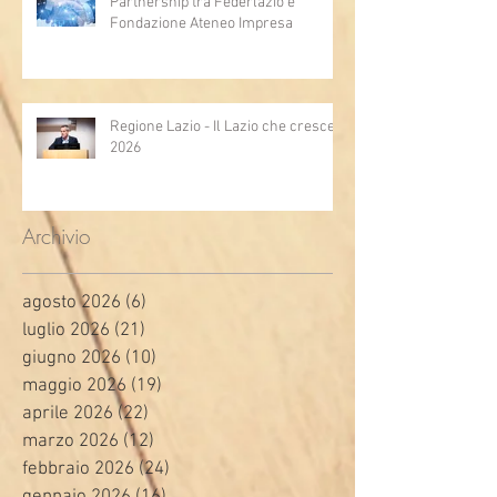
Partnership tra Federlazio e
Fondazione Ateneo Impresa
Regione Lazio - Il Lazio che cresce
2026
Archivio
agosto 2026
(6)
6 post
luglio 2026
(21)
21 post
giugno 2026
(10)
10 post
maggio 2026
(19)
19 post
aprile 2026
(22)
22 post
marzo 2026
(12)
12 post
febbraio 2026
(24)
24 post
gennaio 2026
(16)
16 post