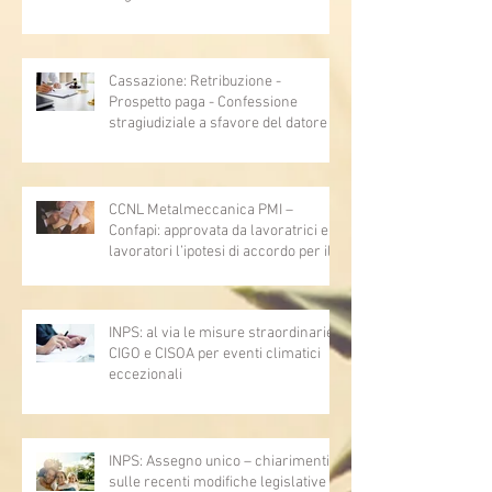
Cassazione: Retribuzione -
Prospetto paga - Confessione
stragiudiziale a sfavore del datore di
lavoro - Prova legale - Sussiste. (Cc,
articoli 1362, 2697, 2730, 2732, 2734
e 2735)
CCNL Metalmeccanica PMI –
Confapi: approvata da lavoratrici e
lavoratori l’ipotesi di accordo per il
rinnovo del CCNL
INPS: al via le misure straordinarie
CIGO e CISOA per eventi climatici
eccezionali
INPS: Assegno unico – chiarimenti
sulle recenti modifiche legislative