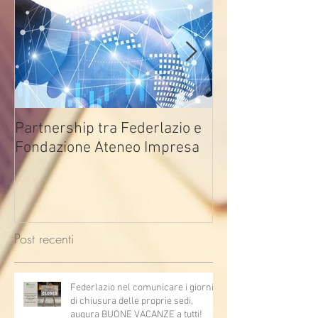
Partnership tra Federlazio e
Fondo di contra
Fondazione Ateneo Impresa
deindustrializza
2026
Post recenti
Federlazio nel comunicare i giorni
di chiusura delle proprie sedi,
augura BUONE VACANZE a tutti!