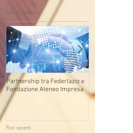
Post in evidenza
Partnership tra Federlazio e
Fondo di contra
Fondazione Ateneo Impresa
deindustrializza
2026
Post recenti