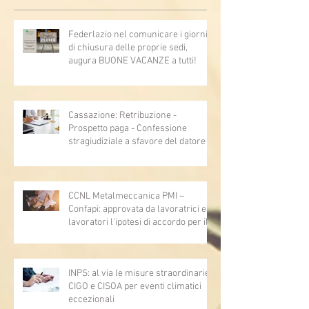
Federlazio nel comunicare i giorni
di chiusura delle proprie sedi,
augura BUONE VACANZE a tutti!
Cassazione: Retribuzione -
Prospetto paga - Confessione
stragiudiziale a sfavore del datore di
lavoro - Prova legale - Sussiste. (Cc,
articoli 1362, 2697, 2730, 2732, 2734
e 2735)
CCNL Metalmeccanica PMI –
Confapi: approvata da lavoratrici e
lavoratori l’ipotesi di accordo per il
rinnovo del CCNL
INPS: al via le misure straordinarie
CIGO e CISOA per eventi climatici
eccezionali