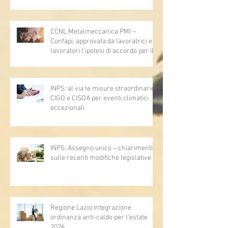
lavoro - Prova legale - Sussiste. (Cc,
articoli 1362, 2697, 2730, 2732, 2734
e 2735)
CCNL Metalmeccanica PMI –
Confapi: approvata da lavoratrici e
lavoratori l’ipotesi di accordo per il
rinnovo del CCNL
INPS: al via le misure straordinarie
CIGO e CISOA per eventi climatici
eccezionali
INPS: Assegno unico – chiarimenti
sulle recenti modifiche legislative
Regione Lazio:integrazione
ordinanza anti-caldo per l'estate
2026