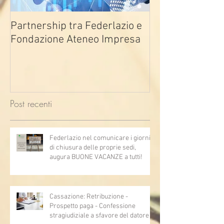
Partnership tra Federlazio e
Fondo di contra
Fondazione Ateneo Impresa
deindustrializza
2026
Post recenti
Federlazio nel comunicare i giorni
di chiusura delle proprie sedi,
augura BUONE VACANZE a tutti!
Cassazione: Retribuzione -
Prospetto paga - Confessione
stragiudiziale a sfavore del datore di