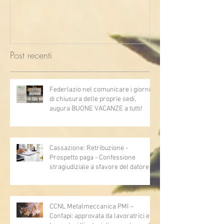
2026
Post recenti
Federlazio nel comunicare i giorni
di chiusura delle proprie sedi,
augura BUONE VACANZE a tutti!
Cassazione: Retribuzione -
Prospetto paga - Confessione
stragiudiziale a sfavore del datore di
lavoro - Prova legale - Sussiste. (Cc,
articoli 1362, 2697, 2730, 2732, 2734
e 2735)
CCNL Metalmeccanica PMI –
Confapi: approvata da lavoratrici e