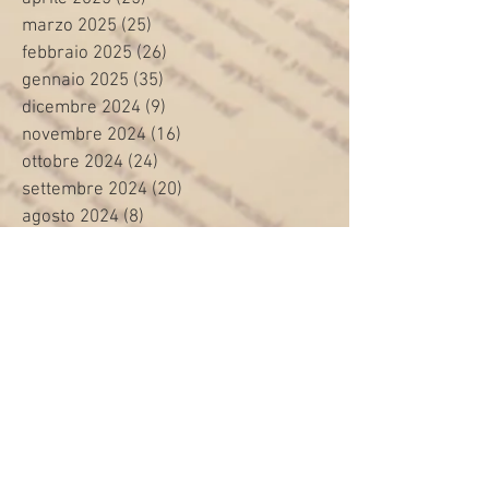
marzo 2025
(25)
25 post
febbraio 2025
(26)
26 post
gennaio 2025
(35)
35 post
dicembre 2024
(9)
9 post
novembre 2024
(16)
16 post
ottobre 2024
(24)
24 post
settembre 2024
(20)
20 post
agosto 2024
(8)
8 post
luglio 2024
(24)
24 post
giugno 2024
(30)
30 post
maggio 2024
(13)
13 post
aprile 2024
(20)
20 post
marzo 2024
(23)
23 post
febbraio 2024
(21)
21 post
gennaio 2024
(29)
29 post
dicembre 2023
(27)
27 post
novembre 2023
(20)
20 post