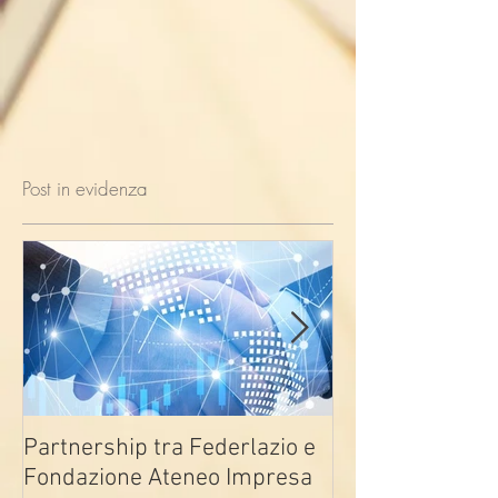
Post in evidenza
Partnership tra Federlazio e
Fondo di contra
Fondazione Ateneo Impresa
deindustrializza