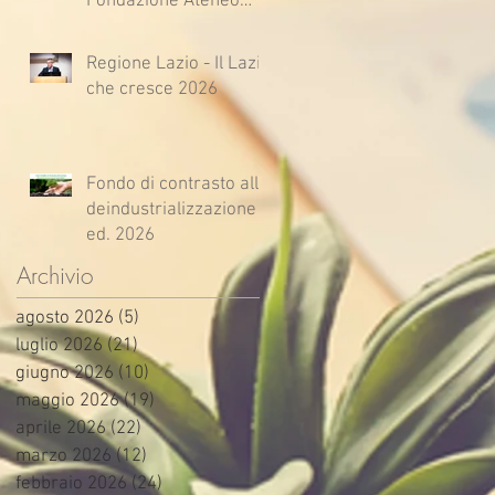
Fondazione Ateneo
Impresa
Regione Lazio - Il Lazio
che cresce 2026
Fondo di contrasto alla
deindustrializzazione -
ed. 2026
Archivio
agosto 2026
(5)
5 post
luglio 2026
(21)
21 post
giugno 2026
(10)
10 post
maggio 2026
(19)
19 post
aprile 2026
(22)
22 post
marzo 2026
(12)
12 post
febbraio 2026
(24)
24 post