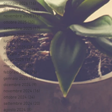
gennaio 2026
(16)
16 post
dicembre 2025
(33)
33 post
novembre 2025
(15)
15 post
ottobre 2025
(20)
20 post
settembre 2025
(17)
17 post
agosto 2025
(1)
1 post
luglio 2025
(30)
30 post
giugno 2025
(28)
28 post
maggio 2025
(26)
26 post
aprile 2025
(25)
25 post
marzo 2025
(25)
25 post
febbraio 2025
(26)
26 post
gennaio 2025
(35)
35 post
dicembre 2024
(9)
9 post
novembre 2024
(16)
16 post
ottobre 2024
(24)
24 post
settembre 2024
(20)
20 post
agosto 2024
(8)
8 post