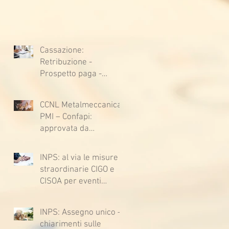
Cassazione:
Retribuzione -
Prospetto paga -
Confessione
stragiudiziale a
CCNL Metalmeccanica
sfavore del datore di
PMI – Confapi:
lavoro - Prova legale -
approvata da
Sussiste. (Cc, articoli
lavoratrici e lavoratori
1362, 2697, 2730,
l’ipotesi di accordo per
2732, 2734 e 2735)
INPS: al via le misure
il rinnovo del CCNL
straordinarie CIGO e
CISOA per eventi
climatici eccezionali
INPS: Assegno unico –
chiarimenti sulle