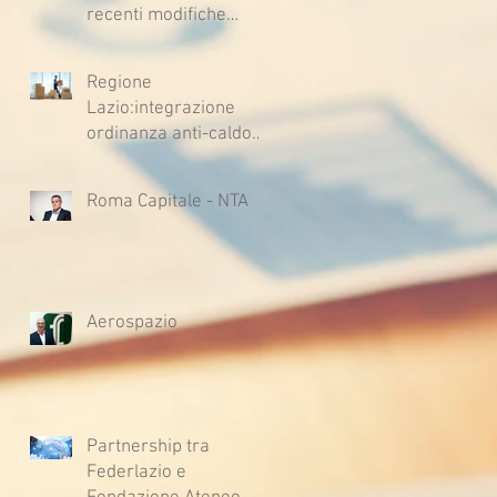
recenti modifiche
legislative
Regione
Lazio:integrazione
ordinanza anti-caldo
per l'estate 2026
Roma Capitale - NTA
Aerospazio
Partnership tra
Federlazio e