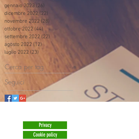
gennaio 2023
(26)
26 post
dicembre 2022
(22)
22 post
novembre 2022
(28)
28 post
ottobre 2022
(44)
44 post
settembre 2022
(22)
22 post
agosto 2022
(12)
12 post
luglio 2022
(23)
23 post
Cerca per tag
Seguici
Privacy
Cookie policy