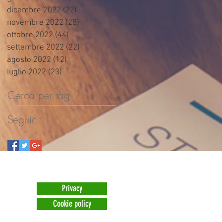
dicembre 2022
(22)
22 post
novembre 2022
(28)
28 post
ottobre 2022
(44)
44 post
settembre 2022
(22)
22 post
agosto 2022
(12)
12 post
luglio 2022
(23)
23 post
Cerca per tag
Seguici
Privacy
Cookie policy