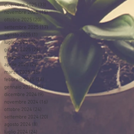
dicembre 2025
(33)
33 post
novembre 2025
(15)
15 post
ottobre 2025
(20)
20 post
settembre 2025
(17)
17 post
agosto 2025
(1)
1 post
luglio 2025
(30)
30 post
giugno 2025
(28)
28 post
maggio 2025
(26)
26 post
aprile 2025
(25)
25 post
marzo 2025
(25)
25 post
febbraio 2025
(26)
26 post
gennaio 2025
(35)
35 post
dicembre 2024
(9)
9 post
novembre 2024
(16)
16 post
ottobre 2024
(24)
24 post
settembre 2024
(20)
20 post
agosto 2024
(8)
8 post
luglio 2024
(24)
24 post