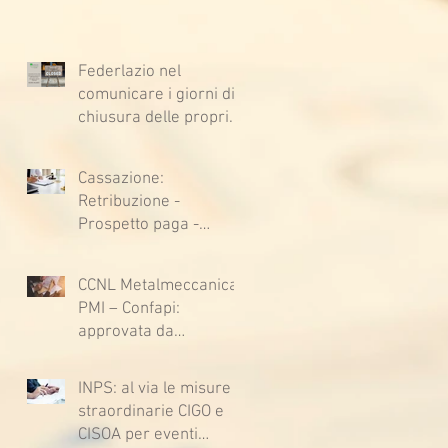
Federlazio nel
comunicare i giorni di
chiusura delle proprie
sedi, augura BUONE
VACANZE a tutti!
Cassazione:
Retribuzione -
Prospetto paga -
Confessione
stragiudiziale a
CCNL Metalmeccanica
sfavore del datore di
PMI – Confapi:
lavoro - Prova legale -
approvata da
Sussiste. (Cc, articoli
lavoratrici e lavoratori
1362, 2697, 2730,
l’ipotesi di accordo per
2732, 2734 e 2735)
INPS: al via le misure
il rinnovo del CCNL
straordinarie CIGO e
CISOA per eventi