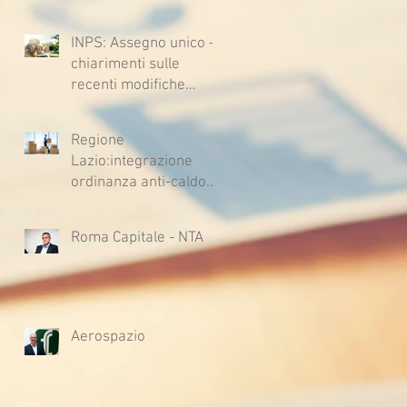
climatici eccezionali
INPS: Assegno unico –
chiarimenti sulle
recenti modifiche
legislative
Regione
Lazio:integrazione
ordinanza anti-caldo
per l'estate 2026
Roma Capitale - NTA
Aerospazio