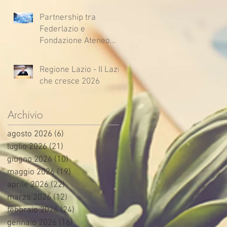
Partnership tra
Federlazio e
Fondazione Ateneo
Impresa
Regione Lazio - Il Lazio
che cresce 2026
Archivio
agosto 2026
(6)
6 post
luglio 2026
(21)
21 post
giugno 2026
(10)
10 post
maggio 2026
(19)
19 post
aprile 2026
(22)
22 post
marzo 2026
(12)
12 post
febbraio 2026
(24)
24 post
gennaio 2026
(16)
16 post