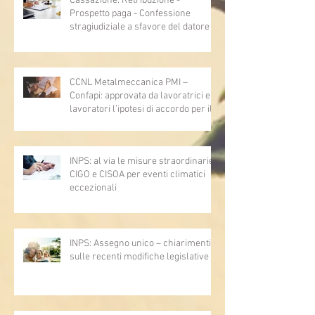
Cassazione: Retribuzione -
Prospetto paga - Confessione
stragiudiziale a sfavore del datore di
lavoro - Prova legale - Sussiste. (Cc,
articoli 1362, 2697, 2730, 2732, 2734
e 2735)
CCNL Metalmeccanica PMI –
Confapi: approvata da lavoratrici e
lavoratori l’ipotesi di accordo per il
rinnovo del CCNL
INPS: al via le misure straordinarie
CIGO e CISOA per eventi climatici
eccezionali
INPS: Assegno unico – chiarimenti
sulle recenti modifiche legislative