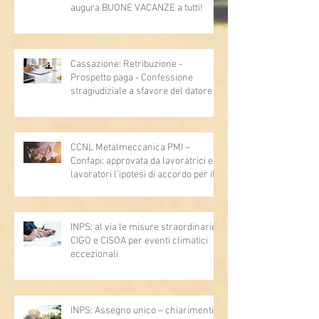
augura BUONE VACANZE a tutti!
Cassazione: Retribuzione -
Prospetto paga - Confessione
stragiudiziale a sfavore del datore di
lavoro - Prova legale - Sussiste. (Cc,
articoli 1362, 2697, 2730, 2732, 2734
e 2735)
CCNL Metalmeccanica PMI –
Confapi: approvata da lavoratrici e
lavoratori l’ipotesi di accordo per il
rinnovo del CCNL
INPS: al via le misure straordinarie
CIGO e CISOA per eventi climatici
eccezionali
INPS: Assegno unico – chiarimenti