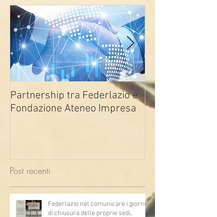
Partnership tra Federlazio e
Fondo di contra
Fondazione Ateneo Impresa
deindustrializza
2026
Post recenti
Federlazio nel comunicare i giorni
di chiusura delle proprie sedi,