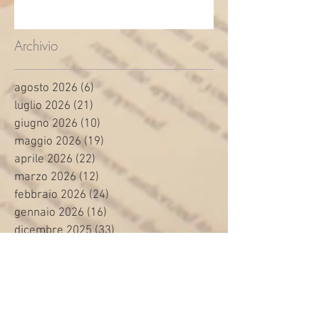
Archivio
agosto 2026
(6)
6 post
luglio 2026
(21)
21 post
giugno 2026
(10)
10 post
maggio 2026
(19)
19 post
aprile 2026
(22)
22 post
marzo 2026
(12)
12 post
febbraio 2026
(24)
24 post
gennaio 2026
(16)
16 post
dicembre 2025
(33)
33 post
novembre 2025
(15)
15 post
ottobre 2025
(20)
20 post
settembre 2025
(17)
17 post
agosto 2025
(1)
1 post