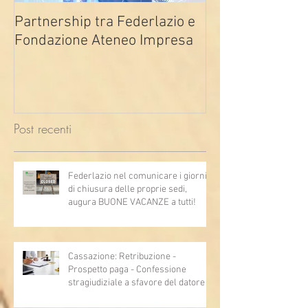
Partnership tra Federlazio e
Fondo di contra
Fondazione Ateneo Impresa
deindustrializza
2026
Post recenti
Federlazio nel comunicare i giorni
di chiusura delle proprie sedi,
augura BUONE VACANZE a tutti!
Cassazione: Retribuzione -
Prospetto paga - Confessione
stragiudiziale a sfavore del datore di
lavoro - Prova legale - Sussiste. (Cc,