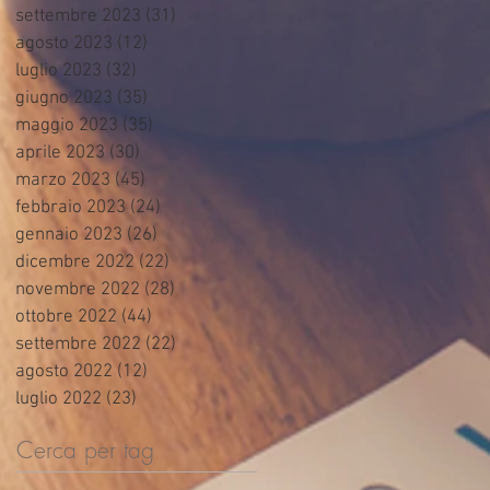
settembre 2023
(31)
31 post
agosto 2023
(12)
12 post
luglio 2023
(32)
32 post
giugno 2023
(35)
35 post
maggio 2023
(35)
35 post
aprile 2023
(30)
30 post
marzo 2023
(45)
45 post
febbraio 2023
(24)
24 post
gennaio 2023
(26)
26 post
dicembre 2022
(22)
22 post
novembre 2022
(28)
28 post
ottobre 2022
(44)
44 post
settembre 2022
(22)
22 post
agosto 2022
(12)
12 post
luglio 2022
(23)
23 post
Cerca per tag