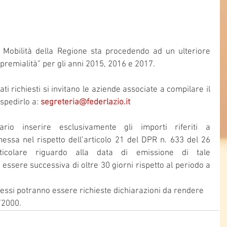
e Mobilità della Regione sta procedendo ad un ulteriore 
e “premialità” per gli anni 2015, 2016 e 2017.
A fine di poter trasmettere i dati richiesti si invitano le aziende associate a compilare il 
 spedirlo a: 
segreteria@federlazio.it
io inserire esclusivamente gli importi riferiti a 
ssa nel rispetto dell’articolo 21 del DPR n. 633 del 26 
icolare riguardo alla data di emissione di tale 
ssere successiva di oltre 30 giorni rispetto al periodo a 
messi potranno essere richieste dichiarazioni da rendere 
5/2000.