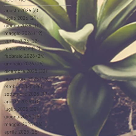
agosto 2026
(6)
6 post
luglio 2026
(21)
21 post
giugno 2026
(10)
10 post
maggio 2026
(19)
19 post
aprile 2026
(22)
22 post
marzo 2026
(12)
12 post
febbraio 2026
(24)
24 post
gennaio 2026
(16)
16 post
dicembre 2025
(33)
33 post
novembre 2025
(15)
15 post
ottobre 2025
(20)
20 post
settembre 2025
(17)
17 post
agosto 2025
(1)
1 post
luglio 2025
(30)
30 post
giugno 2025
(28)
28 post
maggio 2025
(26)
26 post
aprile 2025
(25)
25 post