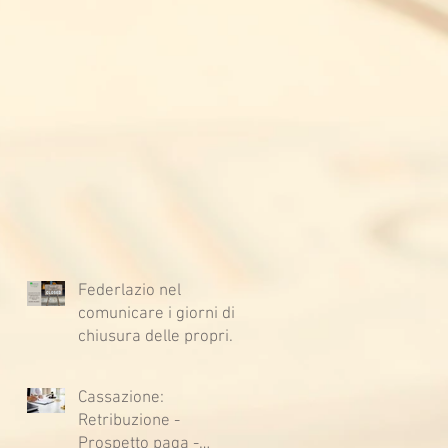
Federlazio nel
comunicare i giorni di
chiusura delle proprie
sedi, augura BUONE
VACANZE a tutti!
Cassazione:
Retribuzione -
Prospetto paga -