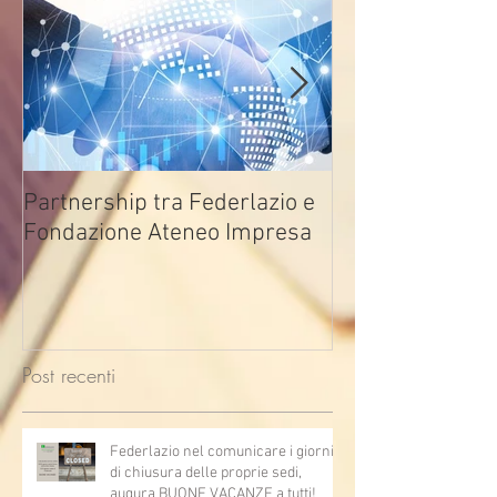
Partnership tra Federlazio e
Fondo di contra
Fondazione Ateneo Impresa
deindustrializza
2026
Post recenti
Federlazio nel comunicare i giorni
di chiusura delle proprie sedi,
augura BUONE VACANZE a tutti!