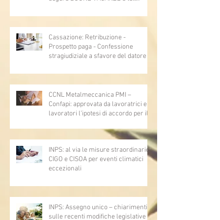
Cassazione: Retribuzione -
Prospetto paga - Confessione
stragiudiziale a sfavore del datore di
lavoro - Prova legale - Sussiste. (Cc,
articoli 1362, 2697, 2730, 2732, 2734
e 2735)
CCNL Metalmeccanica PMI –
Confapi: approvata da lavoratrici e
lavoratori l’ipotesi di accordo per il
rinnovo del CCNL
INPS: al via le misure straordinarie
CIGO e CISOA per eventi climatici
eccezionali
INPS: Assegno unico – chiarimenti
sulle recenti modifiche legislative