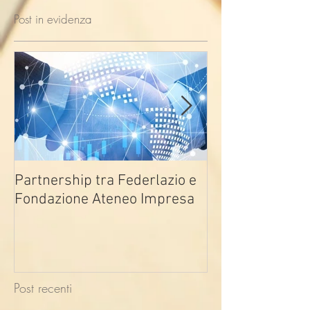
Post in evidenza
Partnership tra Federlazio e
Fondo di contra
Fondazione Ateneo Impresa
deindustrializza
2026
Post recenti