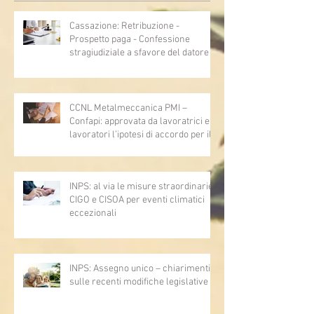
Cassazione: Retribuzione -
Prospetto paga - Confessione
stragiudiziale a sfavore del datore di
lavoro - Prova legale - Sussiste. (Cc,
articoli 1362, 2697, 2730, 2732, 2734
e 2735)
CCNL Metalmeccanica PMI –
Confapi: approvata da lavoratrici e
lavoratori l’ipotesi di accordo per il
rinnovo del CCNL
INPS: al via le misure straordinarie
CIGO e CISOA per eventi climatici
eccezionali
INPS: Assegno unico – chiarimenti
sulle recenti modifiche legislative