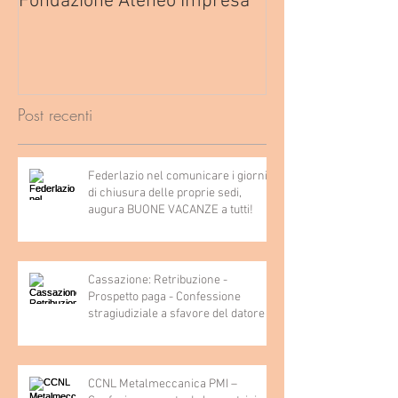
Fondazione Ateneo Impresa
deindustrializza
2026
Post recenti
Federlazio nel comunicare i giorni
di chiusura delle proprie sedi,
augura BUONE VACANZE a tutti!
Cassazione: Retribuzione -
Prospetto paga - Confessione
stragiudiziale a sfavore del datore di
lavoro - Prova legale - Sussiste. (Cc,
articoli 1362, 2697, 2730, 2732, 2734
e 2735)
CCNL Metalmeccanica PMI –