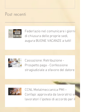
Post recenti
Federlazio nel comunicare i giorni
di chiusura delle proprie sedi,
augura BUONE VACANZE a tutti!
Cassazione: Retribuzione -
Prospetto paga - Confessione
stragiudiziale a sfavore del datore di
lavoro - Prova legale - Sussiste. (Cc,
articoli 1362, 2697, 2730, 2732, 2734
e 2735)
CCNL Metalmeccanica PMI –
Confapi: approvata da lavoratrici e
lavoratori l’ipotesi di accordo per il
rinnovo del CCNL