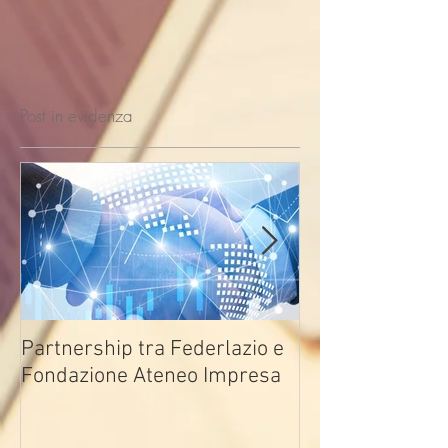
Post in evidenza
Partnership tra Federlazio e
Fondo di contra
Fondazione Ateneo Impresa
deindustrializza
2026